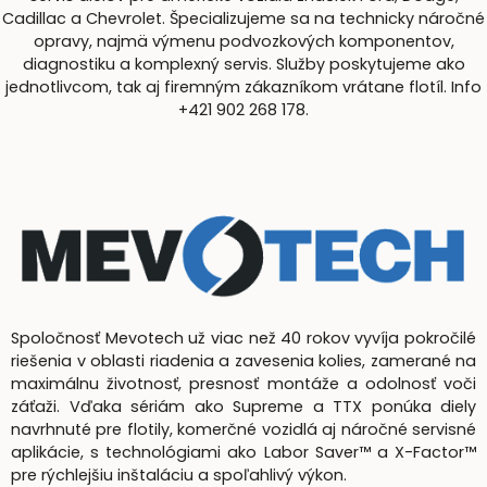
Cadillac a Chevrolet. Špecializujeme sa na technicky náročné
opravy, najmä výmenu podvozkových komponentov,
diagnostiku a komplexný servis. Služby poskytujeme ako
jednotlivcom, tak aj firemným zákazníkom vrátane flotíl. Info
+421 902 268 178.
Spoločnosť Mevotech už viac než 40 rokov vyvíja pokročilé
riešenia v oblasti riadenia a zavesenia kolies, zamerané na
maximálnu životnosť, presnosť montáže a odolnosť voči
záťaži. Vďaka sériám ako Supreme a TTX ponúka diely
navrhnuté pre flotily, komerčné vozidlá aj náročné servisné
aplikácie, s technológiami ako Labor Saver™ a X-Factor™
pre rýchlejšiu inštaláciu a spoľahlivý výkon.