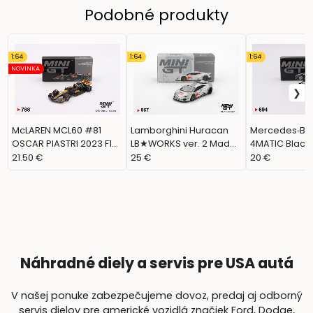
Podobné produkty
1:64
1:64
1:64
NOVINKA
McLAREN MCL60 #81
Lamborghini Huracan
Mercedes‑Ben
OSCAR PIASTRI 2023 F1
LB★WORKS ver. 2 Mad
4MATIC Black 
JAPANESE GP 3RD PLACE
Mike NIMBUL (MINI-GT,
MGT00694)
21.50 €
25 €
20 €
(MINI GT, MGT00768)
MGT00967)
Náhradné diely a servis pre USA autá
V našej ponuke zabezpečujeme dovoz, predaj aj odborný
servis dielov pre americké vozidlá značiek Ford, Dodge,