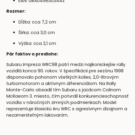
EAN: 0840456303443
Rozmer:
Dĺžka: cca 7,2 cm
Šírka: cca 3,0 cm
Výška: cca 2,1 cm
Pár faktov o predlohe:
Subaru Impreza WRC98 patrí medzi najikonickejšie rally
vozidlá konca 90. rokov. V špecifikácii pre sezónu 1998
disponovalo pohonom všetkých kolies, 2,0-litrovým
turbomotorom a aktívnym diferenciálom. Na Rally
Monte-Carlo obsadil tím Subaru s jazdcom Colinom
McRaeom 3. miesto, čím potvrdil konkurencieschopnosť
vozidla v náročných zimných podmienkach. Model
reprezentuje klasickú éru WRC s agresívnym dizajnom a
nezameniteľným lakovaním.