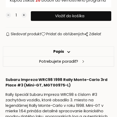
Kúpou získaš
20
bodov do vernostného programu
Sledovať produkt
Pridať do obľúbených
Zdielať
Popis
Potrebujete poradiť?
Subaru Impreza WRC98 1998 Rally Monte-Carlo 3rd
Place #3 (Mini-GT, MGT00975-L)
Rally špeciál Subaru Impreza WRC98 s číslom #3
zachytáva vozidlo, ktoré obsadilo 3. miesto na
legendárnej Rally Monte-Carlo v roku 1998. Mini-GT v
mierke 1:64 prináša detailné spracovanie ikonického
modro-zlatého laku, sponzorských log a autentických