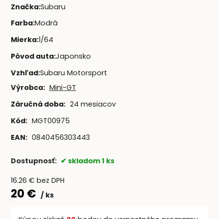
Značka
:
Subaru
Farba
:
Modrá
Mierka
:
1/64
Pôvod auta
:
Japonsko
Vzhľad
:
Subaru Motorsport
Výrobca:
Mini-GT
Záručná doba:
24 mesiacov
Kód:
MGT00975
EAN:
0840456303443
Dostupnosť:
skladom 1 ks
16.26
€
bez DPH
20
€
ks