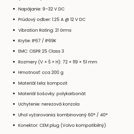
Napájanie: 9–32 V DC
Prúdový odber: 1.25 A @ 12 V DC
Vibration Rating: 21 Grms
Krytie: IP67 / IP69K
EMC: CISPR 25 Class 3
Rozmery (V × Š × H): 72 × 119 × 51 mm
Hmotnosť: cca 200 g
Materiál tela: kompozit
Materiál šošovky: polykarbonát
Uchytenie: nerezová konzola
Uhol vyžarovania: kombinovaný 60° / 40°
Konektor: CEM plug (Volvo kompatibilný)