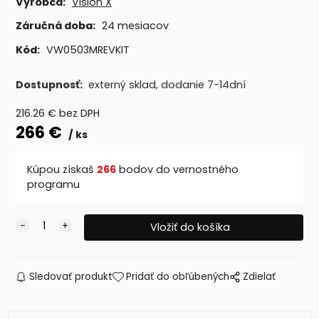
Výrobca:
Vision X
Záručná doba:
24 mesiacov
Kód:
VW0503MREVKIT
Dostupnosť:
externý sklad, dodanie 7-14dní
216.26
€
bez DPH
266
€
ks
Kúpou získaš
266
bodov do vernostného
programu
Sledovať produkt
Pridať do obľúbených
Zdielať