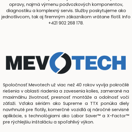
opravy, najmä výmenu podvozkových komponentov,
diagnostiku a komplexný servis. Služby poskytujeme ako
jednotlivcom, tak aj firemným zákazníkom vrátane flotíl. Info
+421 902 268 178.
Spoločnosť Mevotech už viac než 40 rokov vyvíja pokročilé
riešenia v oblasti riadenia a zavesenia kolies, zamerané na
maximálnu životnosť, presnosť montáže a odolnosť voči
záťaži. Vďaka sériám ako Supreme a TTX ponúka diely
navrhnuté pre flotily, komerčné vozidlá aj náročné servisné
aplikácie, s technológiami ako Labor Saver™ a X-Factor™
pre rýchlejšiu inštaláciu a spoľahlivý výkon.