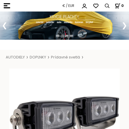
€ / EUR
0
AUTODIELY
DOPLNKY
Prídavné svetlá