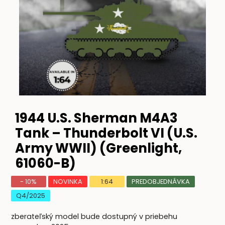
1944 U.S. Sherman M4A3
Tank – Thunderbolt VI (U.S.
Army WWII) (Greenlight,
61060-B)
- 10%
NOVINKA
1:64
PREDOBJEDNÁVKA
Q4/2025
zberateľský model bude dostupný v priebehu