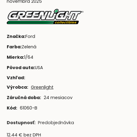
novembra 2025
Značka
:
Ford
Farba
:
Zelená
Mierka
:
1/64
Pôvod auta
:
USA
Vzhľad
:
Výrobca:
Greenlight
Záručná doba:
24 mesiacov
Kód:
61060-B
Dostupnosť:
Predobjednávka
12.44
€
bez DPH