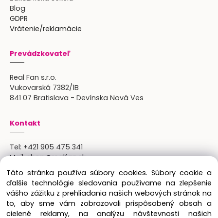
Blog
GDPR
Vrátenie/reklamácie
Prevádzkovateľ
Real Fan s.r.o.
Vukovarská 7382/1B
841 07 Bratislava - Devínska Nová Ves
Kontakt
Tel:
+421 905 475 341
Mail:
shop@realfan.sk
Zákaznícka linka: 9:00-18:00
Táto stránka používa súbory cookies. Súbory cookie a
Osobný odber: po predchádajúcom dohovore
ďalšie technológie sledovania používame na zlepšenie
vášho zážitku z prehliadania našich webových stránok na
to, aby sme vám zobrazovali prispôsobený obsah a
cielené reklamy, na analýzu návštevnosti našich
Copyright © 2024 Real Fan s.r.o., všetky práva