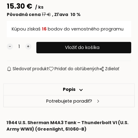
15.30
€
ks
Pôvodná cena
17
€
Zľava
10
%
Kúpou získaš
16
bodov do vernostného programu
Sledovať produkt
Pridať do obľúbených
Zdielať
Popis
Potrebujete poradiť?
1944 U.S. Sherman M4A3 Tank – Thunderbolt VI (U.S.
Army WWII) (Greenlight, 61060-B)