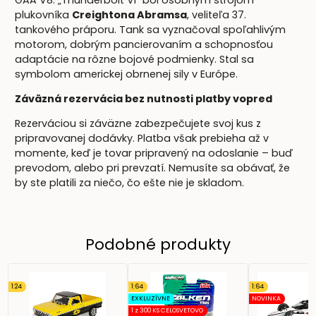
plukovníka
Creightona Abramsa
, veliteľa 37.
tankového práporu. Tank sa vyznačoval spoľahlivým
motorom, dobrým pancierovaním a schopnosťou
adaptácie na rôzne bojové podmienky. Stal sa
symbolom americkej obrnenej sily v Európe.
Záväzná rezervácia bez nutnosti platby vopred
Rezerváciou si záväzne zabezpečujete svoj kus z
pripravovanej dodávky. Platba však prebieha až v
momente, keď je tovar pripravený na odoslanie – buď
prevodom, alebo pri prevzatí. Nemusíte sa obávať, že
by ste platili za niečo, čo ešte nie je skladom.
Podobné produkty
1:24
1:64
1:64
EXKLUZÍVNE
NOVINKA
1 z 300 KS CELOSVETOVO