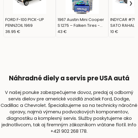
FORD F-100 PICK-UP
1967 Austin Mini Cooper
INDYCAR #75
PENNZOIL 1969
S 1275 – Falken Tires -
SATO RAHAL L
CHASE (GREENLIGHT)
LANIGAN (GRE
36.95 €
43 €
10 €
11616)
Náhradné diely a servis pre USA autá
V našej ponuke zabezpečujeme dovoz, predaj aj odborný
servis dielov pre americké vozidlá značiek Ford, Dodge,
Cadillac a Chevrolet. Špecializujeme sa na technicky náročné
opravy, najmä výmenu podvozkových komponentov,
diagnostiku a komplexný servis. Služby poskytujeme ako
jednotlivcom, tak aj firemným zákazníkom vrátane flotíl. Info
+421 902 268 178.