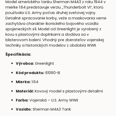
Model amerického tanku Sherman M4A3 z roku 1944 v
mierke 1:64 predstavuje verziu „Thunderbolt VI“, ktorú
používala U.S. Army počas druhej svetovej vojny.
Detailné spracovanie korby, veže a maskovania verne
zachytáva charakter ikonického bojového vozidla
spojeneckých síl. Model od Greenlight je vyrobený z
kovu s plastovými doplnkami a dodáva sa v
blisterovom balení. Vhodný pre zberateľov vojenskej
techniky a historických modelov z obdobia WWII.
Špecifikácia:
Výrobca:
Greenlight
Kód produktu:
61060-B
Mierka:
1:64
Materiál:
Kovový model s plastovými detailmi
Farba:
Vojenská – U.S. Army WWII
Vozidlo:
Sherman M4A3 Tank