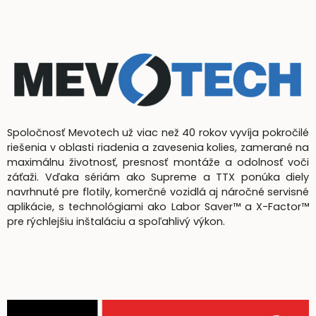
Spoločnosť Mevotech už viac než 40 rokov vyvíja pokročilé
riešenia v oblasti riadenia a zavesenia kolies, zamerané na
maximálnu životnosť, presnosť montáže a odolnosť voči
záťaži. Vďaka sériám ako Supreme a TTX ponúka diely
navrhnuté pre flotily, komerčné vozidlá aj náročné servisné
aplikácie, s technológiami ako Labor Saver™ a X-Factor™
pre rýchlejšiu inštaláciu a spoľahlivý výkon.