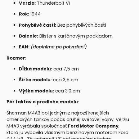
Verzia:
Thunderbolt VI
Rok:
1944
Pohyblivé časti:
Bez pohyblivých častí
Balenie:
Blister s kartónovým podkladom
EAN:
(doplníme po potvrdení)
Rozmer:
Dĺžka modelu:
cca 7,5 cm
Šírka modelu:
cca 3,5 cm
Výška modelu:
cca 3,0 cm
Pár faktov o predlohe modelu:
Sherman M4A3 bol jedným z najrozšírenejších
amerických tankov počas druhej svetovej vojny. Verziu
M4A3 vyrábala spoločnosť
Ford Motor Company
,
ktorá ju vybavila vlastným benzínovým motorom Ford
GAA V8. „Thunderbolt VI“ bol osobným strojom