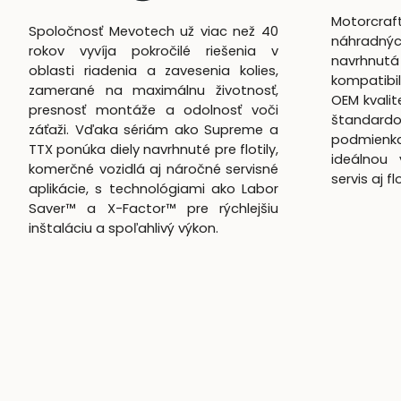
Motorcra
Spoločnosť Mevotech už viac než 40
náhradnýc
rokov vyvíja pokročilé riešenia v
navrhn
oblasti riadenia a zavesenia kolies,
kompatibil
zamerané na maximálnu životnosť,
OEM kvali
presnosť montáže a odolnosť voči
štandardo
záťaži. Vďaka sériám ako Supreme a
podmienk
TTX ponúka diely navrhnuté pre flotily,
ideálnou 
komerčné vozidlá aj náročné servisné
servis aj f
aplikácie, s technológiami ako Labor
Saver™ a X-Factor™ pre rýchlejšiu
inštaláciu a spoľahlivý výkon.