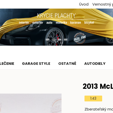
Úvod
Vernostný
LEČENIE
GARAGE STYLE
OSTATNÉ
AUTODIELY
2013 McL
1:43
Zberateľský mod