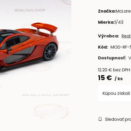
Značka
:
McLare
Mierka
:
1/43
Výrobca:
Real
Kód:
MOD-RF-
Dostupnosť:
12.20
€
bez DPH
15
€
ks
Kúpou získa
Sledovať pr