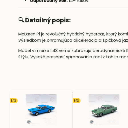
Odporúčaný vek:
14+ rokov
🔍 Detailný popis:
McLaren P1 je revolučný hybridný hypercar, ktorý ko
Výsledkom je ohromujúca akcelerácia a špičková ja
Model v mierke 1:43 verne zobrazuje aerodynamické lí
štýlu. Vysoká presnosť spracovania robí z tohto mo
1:43
1:43