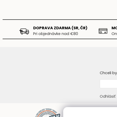
DOPRAVA ZDARMA (SR, ČR)
MO
Pri objednávke nad €80
On
Chceli b
Odhlásiť
Infor