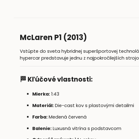
McLaren P1 (2013)
Vstúpte do sveta hybridnej superšportovej techno
hypercar predstavuje jednu z najpokročilejších strojo
🏁 Kľúčové vlastnosti:
Mierka:
1:43
Materiál:
Die-cast kov s plastovými detailmi
Farba:
Medená červená
Balenie:
Luxusná vitrína s podstavcom