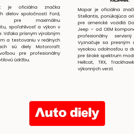
ft je oficiálna značka
Mopar je oficiálna zna
h dielov spoločnosti Ford,
Stellantis, ponúkajúca ori
utá pre maximálnu
pre americké vozidlá D
itu, spoľahlivosť a výkon v
Jeep – od OEM kompon
te. Vďaka prísnym výrobným
profesionálny servisný
m a testovaniu v reálnych
Vyznačuje sa presným 
ach sú diely Motorcraft
vysokou odolnosťou a d
voľbou pre profesionálny
pre široké spektrum mod
lotilovú údržbu.
Hellcat, TRX, Trackhaw
výkonných verzií.