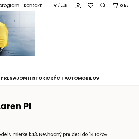
 program
Kontakt
0
ks
€ / EUR
PRENÁJOM HISTORICKÝCH AUTOMOBILOV
aren P1
el v mierke 1:43. Nevhodný pre deti do 14 rokov