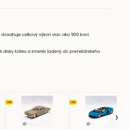
 dosahuje celkový výkon viac ako 900 koní.
 disky kolies a interiér ladený do pretekárskeho
1:43
1:43