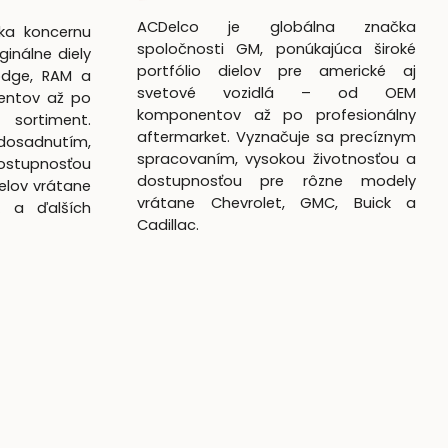
ACDelco je globálna značka
čka koncernu
spoločnosti GM, ponúkajúca široké
ginálne diely
portfólio dielov pre americké aj
odge, RAM a
svetové vozidlá – od OEM
entov až po
komponentov až po profesionálny
 sortiment.
aftermarket. Vyznačuje sa precíznym
dosadnutím,
spracovaním, vysokou životnosťou a
ostupnosťou
dostupnosťou pre rôzne modely
elov vrátane
vrátane Chevrolet, GMC, Buick a
k a ďalších
Cadillac.