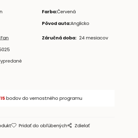
n
Farba
:
Červená
Pôvod auta
:
Anglicko
 Fan
Záručná doba:
24 mesiacov
5025
Vypredané
š
15
bodov do vernostného programu
odukt
Pridať do obľúbených
Zdielať