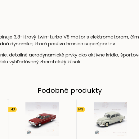
mbinuje 3,8-litrový twin-turbo V8 motor s elektromotorom, čím
zdná dynamika, ktorá posúva hranice superšportov.
nie, detailné aerodynamické prvky ako aktívne krídlo, športové
delu vyhľadávaný zberateľský kúsok.
Podobné produkty
1:43
1:43