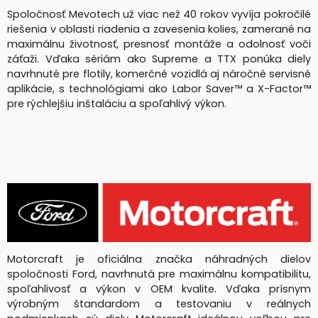
Spoločnosť Mevotech už viac než 40 rokov vyvíja pokročilé
riešenia v oblasti riadenia a zavesenia kolies, zamerané na
maximálnu životnosť, presnosť montáže a odolnosť voči
záťaži. Vďaka sériám ako Supreme a TTX ponúka diely
navrhnuté pre flotily, komerčné vozidlá aj náročné servisné
aplikácie, s technológiami ako Labor Saver™ a X-Factor™
pre rýchlejšiu inštaláciu a spoľahlivý výkon.
Motorcraft je oficiálna značka náhradných dielov
spoločnosti Ford, navrhnutá pre maximálnu kompatibilitu,
spoľahlivosť a výkon v OEM kvalite. Vďaka prísnym
výrobným štandardom a testovaniu v reálnych