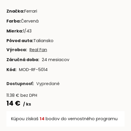
Značka
:
Ferrari
Farba
:
Červená
Mierka
:
1/43
Pôvod auta
:
Taliansko
Výrobca:
Real Fan
Záručná doba:
24 mesiacov
Kód:
MOD-RF-5014
Dostupnosť:
Vypredané
11.38
€
bez DPH
14
€
ks
Kúpou získaš
14
bodov do vernostného programu