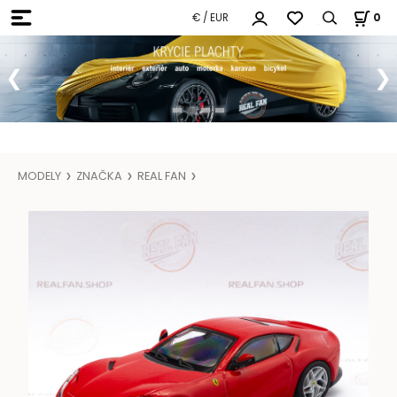
€ / EUR
0
MODELY
ZNAČKA
REAL FAN