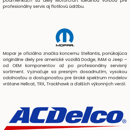
podmienkach sú diely Motorcraft ideálnou voľbou pre
profesionálny servis aj flotilovú údržbu.
Mopar je oficiálna značka koncernu Stellantis, ponúkajúca
originálne diely pre americké vozidlá Dodge, RAM a Jeep –
od OEM komponentov až po profesionálny servisný
sortiment. Vyznačuje sa presným dosadnutím, vysokou
odolnosťou a dostupnosťou pre široké spektrum modelov
vrátane Hellcat, TRX, Trackhawk a ďalších výkonných verzií.