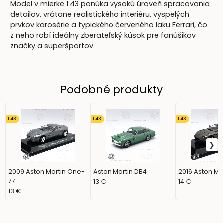
Model v mierke 1:43 ponúka vysokú úroveň spracovania
detailov, vrátane realistického interiéru, vyspelých
prvkov karosérie a typického červeného laku Ferrari, čo
z neho robí ideálny zberateľský kúsok pre fanúšikov
značky a superšportov.
Podobné produkty
1:43
1:43
1:43
2009 Aston Martin One-
Aston Martin DB4
2016 Aston Mar
77
13 €
14 €
13 €