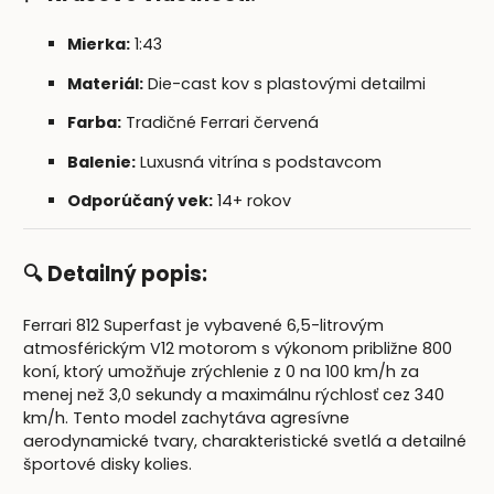
Mierka:
1:43
Materiál:
Die-cast kov s plastovými detailmi
Farba:
Tradičné Ferrari červená
Balenie:
Luxusná vitrína s podstavcom
Odporúčaný vek:
14+ rokov
🔍 Detailný popis:
Ferrari 812 Superfast je vybavené 6,5-litrovým
atmosférickým V12 motorom s výkonom približne 800
koní, ktorý umožňuje zrýchlenie z 0 na 100 km/h za
menej než 3,0 sekundy a maximálnu rýchlosť cez 340
km/h. Tento model zachytáva agresívne
aerodynamické tvary, charakteristické svetlá a detailné
športové disky kolies.