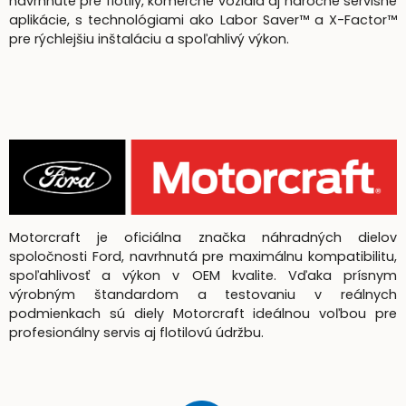
navrhnuté pre flotily, komerčné vozidlá aj náročné servisné
aplikácie, s technológiami ako Labor Saver™ a X-Factor™
pre rýchlejšiu inštaláciu a spoľahlivý výkon.
Motorcraft je oficiálna značka náhradných dielov
spoločnosti Ford, navrhnutá pre maximálnu kompatibilitu,
spoľahlivosť a výkon v OEM kvalite. Vďaka prísnym
výrobným štandardom a testovaniu v reálnych
podmienkach sú diely Motorcraft ideálnou voľbou pre
profesionálny servis aj flotilovú údržbu.