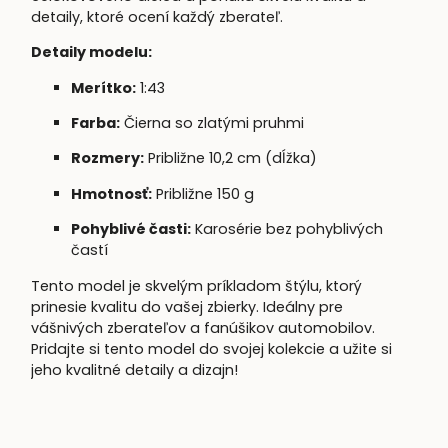
detaily, ktoré ocení každý zberateľ.
Detaily modelu:
Merítko:
1:43
Farba:
Čierna so zlatými pruhmi
Rozmery:
Približne 10,2 cm (dĺžka)
Hmotnosť:
Približne 150 g
Pohyblivé časti:
Karosérie bez pohyblivých
častí
Tento model je skvelým príkladom štýlu, ktorý
prinesie kvalitu do vašej zbierky. Ideálny pre
vášnivých zberateľov a fanúšikov automobilov.
Pridajte si tento model do svojej kolekcie a užite si
jeho kvalitné detaily a dizajn!