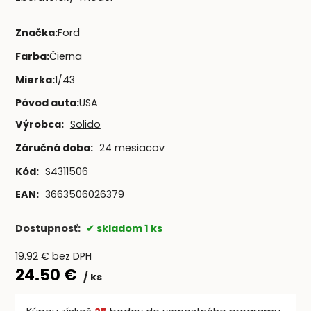
Značka
:
Ford
Farba
:
Čierna
Mierka
:
1/43
Pôvod auta
:
USA
Výrobca:
Solido
Záručná doba:
24 mesiacov
Kód:
S4311506
EAN:
3663506026379
Dostupnosť:
skladom 1 ks
19.92
€
bez DPH
24.50
€
ks