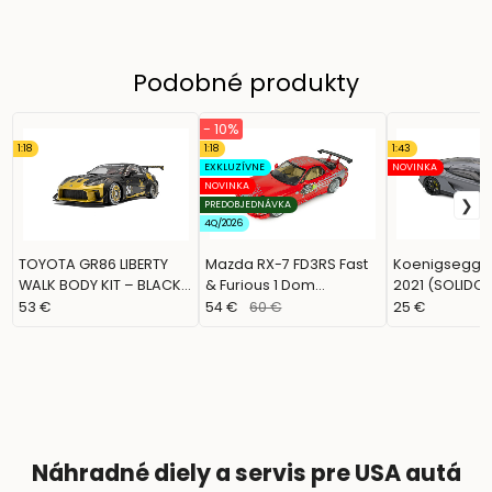
Podobné produkty
- 10%
1:18
1:18
1:43
EXKLUZÍVNE
NOVINKA
NOVINKA
PREDOBJEDNÁVKA
4Q/2026
TOYOTA GR86 LIBERTY
Mazda RX-7 FD3RS Fast
Koenigsegg 
WALK BODY KIT – BLACK
& Furious 1 Dom
2021 (SOLIDO,
& GOLD – 2024 (SOLIDO,
(SOLIDO, S1810610)
53 €
54 €
60 €
25 €
S1813603)
Náhradné diely a servis pre USA autá