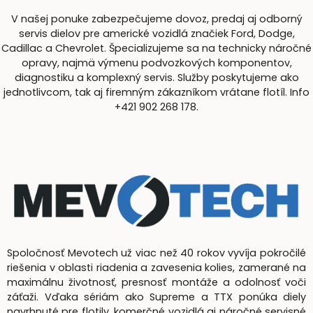
V našej ponuke zabezpečujeme dovoz, predaj aj odborný
servis dielov pre americké vozidlá značiek Ford, Dodge,
Cadillac a Chevrolet. Špecializujeme sa na technicky náročné
opravy, najmä výmenu podvozkových komponentov,
diagnostiku a komplexný servis. Služby poskytujeme ako
jednotlivcom, tak aj firemným zákazníkom vrátane flotíl. Info
+421 902 268 178.
Spoločnosť Mevotech už viac než 40 rokov vyvíja pokročilé
riešenia v oblasti riadenia a zavesenia kolies, zamerané na
maximálnu životnosť, presnosť montáže a odolnosť voči
záťaži. Vďaka sériám ako Supreme a TTX ponúka diely
navrhnuté pre flotily, komerčné vozidlá aj náročné servisné