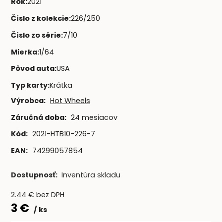
Rok
:
2021
Číslo z kolekcie
:
226/250
Číslo zo série
:
7/10
Mierka
:
1/64
Pôvod auta
:
USA
Typ karty
:
Krátka
Výrobca:
Hot Wheels
Záručná doba:
24 mesiacov
Kód:
2021-HTB10-226-7
EAN:
74299057854
Dostupnosť:
Inventúra skladu
2.44
€
bez DPH
3
€
ks