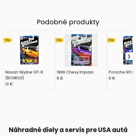
Podobné produkty
1:64
1:64
1:64
Nissan Skyline GT-R
1966 Chevy Impala
Porsche 911 G
(BCNR33)
6 €
6 €
12 €
Náhradné diely a servis pre USA autá