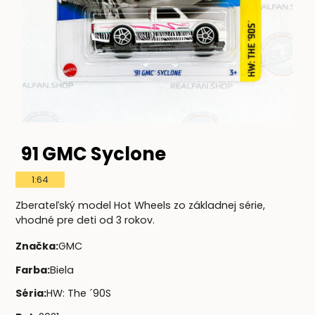
91 GMC Syclone
1:64
Zberateľský model Hot Wheels zo základnej série,
vhodné pre deti od 3 rokov.
Značka
:
GMC
Farba
:
Biela
Séria
:
HW: The ´90S