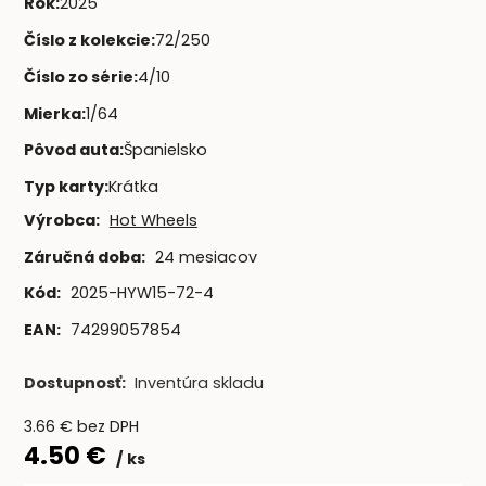
Rok
:
2025
Číslo z kolekcie
:
72/250
Číslo zo série
:
4/10
Mierka
:
1/64
Pôvod auta
:
Španielsko
Typ karty
:
Krátka
Výrobca:
Hot Wheels
Záručná doba:
24 mesiacov
Kód:
2025-HYW15-72-4
EAN:
74299057854
Dostupnosť:
Inventúra skladu
3.66
€
bez DPH
4.50
€
ks