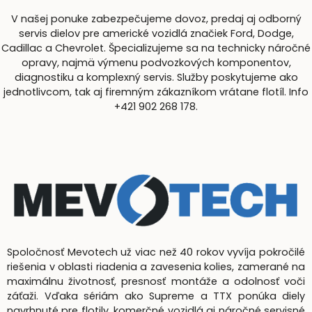
V našej ponuke zabezpečujeme dovoz, predaj aj odborný
servis dielov pre americké vozidlá značiek Ford, Dodge,
Cadillac a Chevrolet. Špecializujeme sa na technicky náročné
opravy, najmä výmenu podvozkových komponentov,
diagnostiku a komplexný servis. Služby poskytujeme ako
jednotlivcom, tak aj firemným zákazníkom vrátane flotíl. Info
+421 902 268 178.
Spoločnosť Mevotech už viac než 40 rokov vyvíja pokročilé
riešenia v oblasti riadenia a zavesenia kolies, zamerané na
maximálnu životnosť, presnosť montáže a odolnosť voči
záťaži. Vďaka sériám ako Supreme a TTX ponúka diely
navrhnuté pre flotily, komerčné vozidlá aj náročné servisné