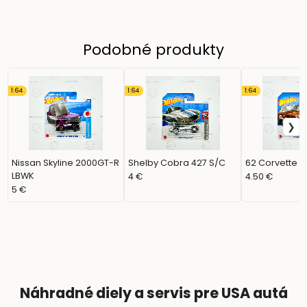
Podobné produkty
1:64
1:64
1:64
Nissan Skyline 2000GT-R
Shelby Cobra 427 S/C
62 Corvette 
LBWK
4 €
4.50 €
5 €
Náhradné diely a servis pre USA autá