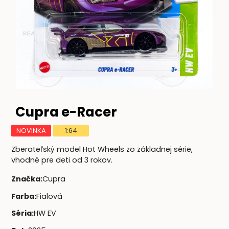
Cupra e-Racer
NOVINKA
1:64
Zberateľský model Hot Wheels zo základnej série,
vhodné pre deti od 3 rokov.
Značka
:
Cupra
Farba
:
Fialová
Séria
:
HW EV