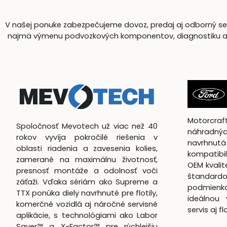
V našej ponuke zabezpečujeme dovoz, predaj aj odborný serv
najmä výmenu podvozkových komponentov, diagnostiku a komp
Motorcra
Spoločnosť Mevotech už viac než 40
náhradnýc
rokov vyvíja pokročilé riešenia v
navrhn
oblasti riadenia a zavesenia kolies,
kompatibil
zamerané na maximálnu životnosť,
OEM kvali
presnosť montáže a odolnosť voči
štandardo
záťaži. Vďaka sériám ako Supreme a
podmienk
TTX ponúka diely navrhnuté pre flotily,
ideálnou 
komerčné vozidlá aj náročné servisné
servis aj f
aplikácie, s technológiami ako Labor
Saver™ a X-Factor™ pre rýchlejšiu