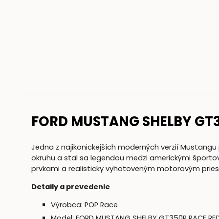
FORD MUSTANG SHELBY GT3
Jedna z najikonickejších moderných verzií Mustang
okruhu a stal sa legendou medzi americkými športov
prvkami a realisticky vyhotoveným motorovým prie
Detaily a prevedenie
Výrobca:
POP Race
Model: FORD MUSTANG SHELBY GT350R RACE RE