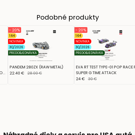
Podobné produkty
- 20%
- 20%
1:64
1:64
NOVINKA
NOVINKA
3Q/2026
3Q/2026
PREDOBJEDNÁVKA
PREDOBJEDNÁVKA
PANDEM 280ZX (RAW METAL)
EVA RT TEST TYPE-01 POP RACE 
POP
SUPER G TIME ATTACK
22.40 €
28.00 €
24 €
30 €