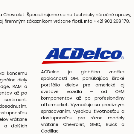
a Chevrolet. Špecializujeme sa na technicky náročné opravy,
firemným zákazníkom vrátane flotíl. Info +421 902 268 178.
ACDelco je globálna značka
čka koncernu
spoločnosti GM, ponúkajúca široké
ginálne diely
portfólio dielov pre americké aj
odge, RAM a
svetové vozidlá – od OEM
entov až po
komponentov až po profesionálny
 sortiment.
aftermarket. Vyznačuje sa precíznym
dosadnutím,
spracovaním, vysokou životnosťou a
ostupnosťou
dostupnosťou pre rôzne modely
elov vrátane
vrátane Chevrolet, GMC, Buick a
k a ďalších
Cadillac.