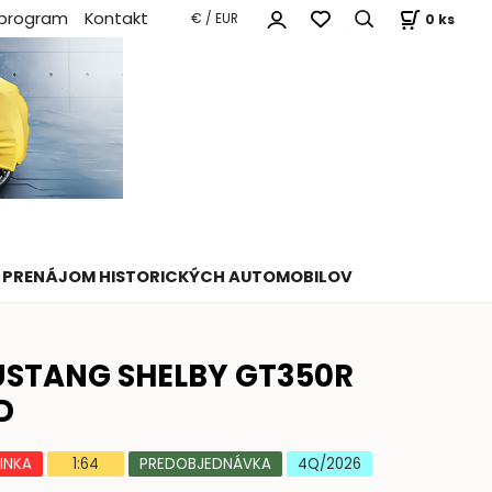
 program
Kontakt
0
ks
€ / EUR
PRENÁJOM HISTORICKÝCH AUTOMOBILOV
STANG SHELBY GT350R
D
INKA
1:64
PREDOBJEDNÁVKA
4Q/2026