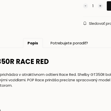
Sledovať pr
Popis
Potrebujete poradiť?
50R RACE RED
u prichádza v atraktívnom odtieni Race Red. Shelby GT350R b
ými vozidlami. POP Race prináša precízne spracovaný model s
storom.
D