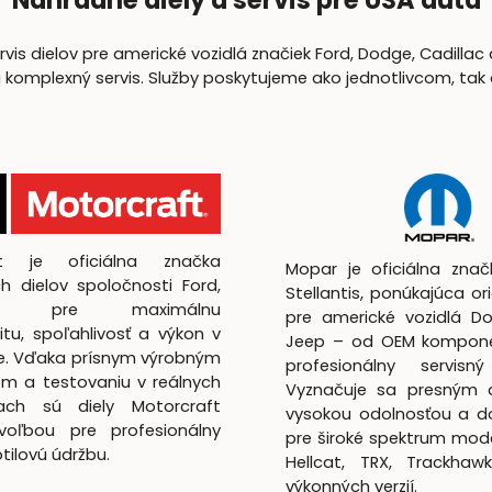
Náhradné diely a servis pre USA autá
is dielov pre americké vozidlá značiek Ford, Dodge, Cadillac 
lexný servis. Služby poskytujeme ako jednotlivcom, tak aj 
ft je oficiálna značka
Mopar je oficiálna zna
h dielov spoločnosti Ford,
Stellantis, ponúkajúca ori
utá pre maximálnu
pre americké vozidlá D
itu, spoľahlivosť a výkon v
Jeep – od OEM kompon
te. Vďaka prísnym výrobným
profesionálny servisný
m a testovaniu v reálnych
Vyznačuje sa presným 
ach sú diely Motorcraft
vysokou odolnosťou a d
voľbou pre profesionálny
pre široké spektrum mod
lotilovú údržbu.
Hellcat, TRX, Trackhaw
výkonných verzií.