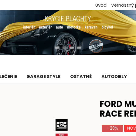
Úvod
Vernostný
LEČENIE
GARAGE STYLE
OSTATNÉ
AUTODIELY
FORD MU
RACE RE
- 20%
NOV