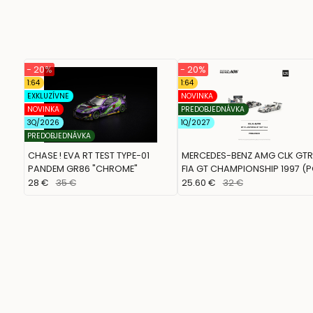
- 20%
- 20%
1:64
1:64
EXKLUZÍVNE
NOVINKA
NOVINKA
PREDOBJEDNÁVKA
3Q/2026
1Q/2027
PREDOBJEDNÁVKA
CHASE ! EVA RT TEST TYPE-01
MERCEDES-BENZ AMG CLK GTR
PANDEM GR86 "CHROME"
FIA GT CHAMPIONSHIP 1997 (
RACE, PR640509)
28 €
35 €
25.60 €
32 €