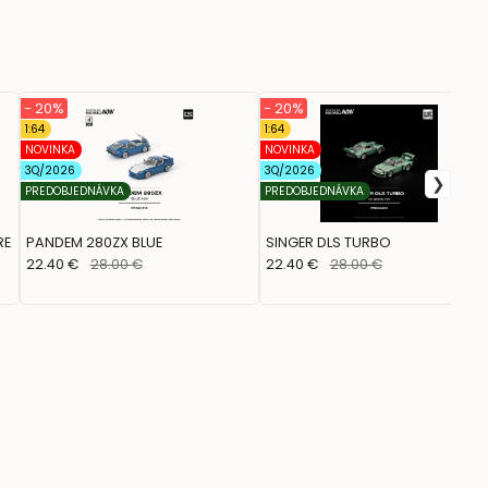
- 20%
- 20%
1:64
1:64
NOVINKA
NOVINKA
3Q/2026
3Q/2026
PREDOBJEDNÁVKA
PREDOBJEDNÁVKA
RE
PANDEM 280ZX BLUE
SINGER DLS TURBO
22.40 €
28.00 €
22.40 €
28.00 €