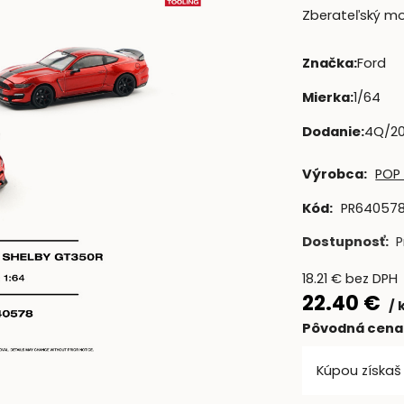
Zberateľský mod
Značka
:
Ford
Mierka
:
1/64
Dodanie
:
4Q/2
Výrobca:
POP
Kód:
PR64057
Dostupnosť:
P
18.21
€
bez DPH
22.40
€
Pôvodná cena
Kúpou získa