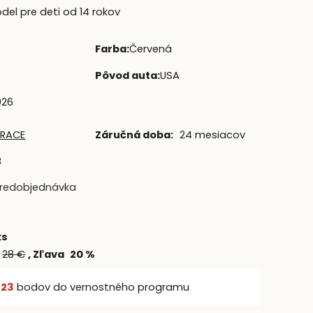
el pre deti od 14 rokov
Farba
:
Červená
Pôvod auta
:
USA
026
 RACE
Záručná doba:
24 mesiacov
8
redobjednávka
ks
28
€
Zľava
20
%
š
23
bodov do vernostného programu