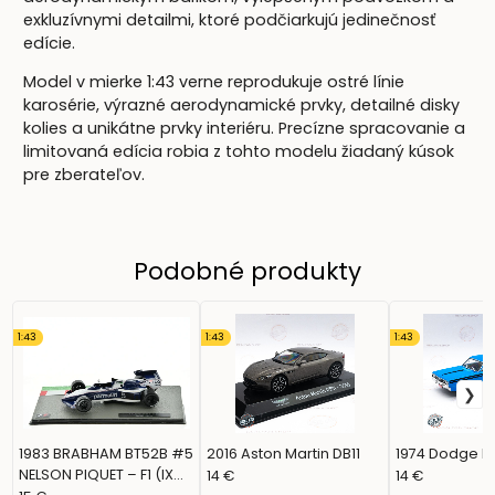
exkluzívnymi detailmi, ktoré podčiarkujú jedinečnosť
edície.
Model v mierke 1:43 verne reprodukuje ostré línie
karosérie, výrazné aerodynamické prvky, detailné disky
kolies a unikátne prvky interiéru. Precízne spracovanie a
limitovaná edícia robia z tohto modelu žiadaný kúsok
pre zberateľov.
Podobné produkty
1:43
1:43
1:43
1983 BRABHAM BT52B #5
2016 Aston Martin DB11
1974 Dodge P
NELSON PIQUET – F1 (IXO,
14 €
14 €