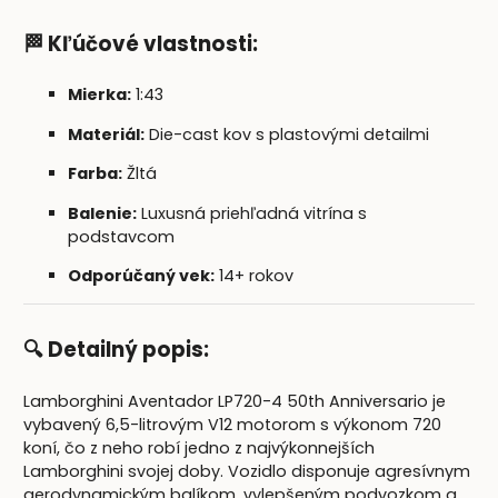
🏁 Kľúčové vlastnosti:
Mierka:
1:43
Materiál:
Die-cast kov s plastovými detailmi
Farba:
Žltá
Balenie:
Luxusná priehľadná vitrína s
podstavcom
Odporúčaný vek:
14+ rokov
🔍 Detailný popis:
Lamborghini Aventador LP720-4 50th Anniversario je
vybavený 6,5-litrovým V12 motorom s výkonom 720
koní, čo z neho robí jedno z najvýkonnejších
Lamborghini svojej doby. Vozidlo disponuje agresívnym
aerodynamickým balíkom, vylepšeným podvozkom a