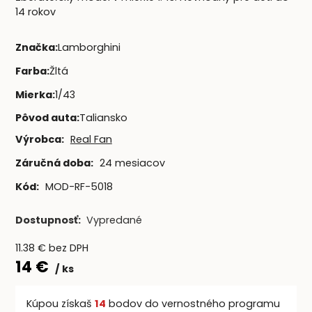
14 rokov
Značka
:
Lamborghini
Farba
:
Žltá
Mierka
:
1/43
Pôvod auta
:
Taliansko
Výrobca:
Real Fan
Záručná doba:
24 mesiacov
Kód:
MOD-RF-5018
Dostupnosť:
Vypredané
11.38
€
bez DPH
14
€
ks
Kúpou získaš
14
bodov do vernostného programu