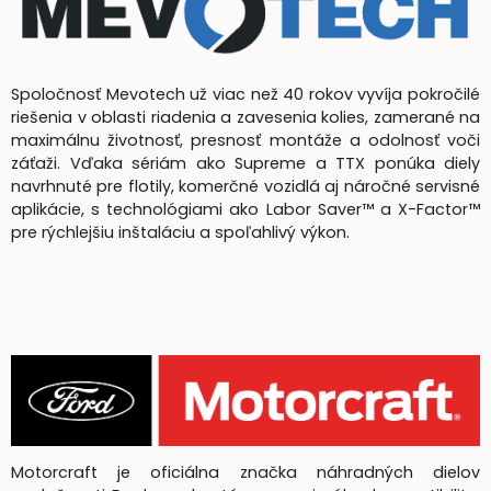
Spoločnosť Mevotech už viac než 40 rokov vyvíja pokročilé
riešenia v oblasti riadenia a zavesenia kolies, zamerané na
maximálnu životnosť, presnosť montáže a odolnosť voči
záťaži. Vďaka sériám ako Supreme a TTX ponúka diely
navrhnuté pre flotily, komerčné vozidlá aj náročné servisné
aplikácie, s technológiami ako Labor Saver™ a X-Factor™
pre rýchlejšiu inštaláciu a spoľahlivý výkon.
Motorcraft je oficiálna značka náhradných dielov