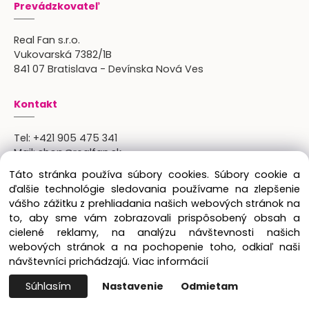
Prevádzkovateľ
Real Fan s.r.o.
Vukovarská 7382/1B
841 07 Bratislava - Devínska Nová Ves
Kontakt
Tel:
+421 905 475 341
Mail:
shop@realfan.sk
Zákaznícka linka: 9:00-18:00
Táto stránka používa súbory cookies. Súbory cookie a
Osobný odber: po predchádajúcom dohovore
ďalšie technológie sledovania používame na zlepšenie
vášho zážitku z prehliadania našich webových stránok na
to, aby sme vám zobrazovali prispôsobený obsah a
cielené reklamy, na analýzu návštevnosti našich
Copyright © 2024 Real Fan s.r.o., všetky práva
webových stránok a na pochopenie toho, odkiaľ naši
vyhradené.
návštevníci prichádzajú.
Viac informácií
Súhlasím
Nastavenie
Odmietam
Vytvorené systémom ClickEshop.sk