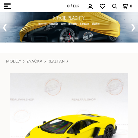
€ / EUR
0
MODELY
ZNAČKA
REAL FAN