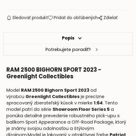
Sledovať produkt
Pridať do obľúbených
Zdielať
Popis
Potrebujete poradiť?
RAM 2500 BIGHORN SPORT 2023 -
Greenlight Collectibles
Model
RAM 2500 Bighorn Sport 2023
od
výrobcu
Greenlight Collectibles
je precízne
spracovaný zberateľský kúsok v mierke
1:64
. Tento
model patrí do série
Showroom Floor Series 5
a
ponúka detailné prevedenie robustného pick-upu s
balíkom Sport Appearance a Off-Road Package, ktorý
je známy svojou odolnosťou a štýlovým
dizajnom.
Model je lakovaný v atraktívnej farbe
Patriot