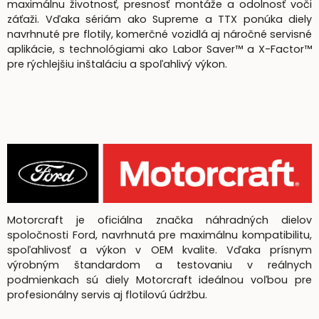
maximálnu životnosť, presnosť montáže a odolnosť voči
záťaži. Vďaka sériám ako Supreme a TTX ponúka diely
navrhnuté pre flotily, komerčné vozidlá aj náročné servisné
aplikácie, s technológiami ako Labor Saver™ a X-Factor™
pre rýchlejšiu inštaláciu a spoľahlivý výkon.
Motorcraft je oficiálna značka náhradných dielov
spoločnosti Ford, navrhnutá pre maximálnu kompatibilitu,
spoľahlivosť a výkon v OEM kvalite. Vďaka prísnym
výrobným štandardom a testovaniu v reálnych
podmienkach sú diely Motorcraft ideálnou voľbou pre
profesionálny servis aj flotilovú údržbu.