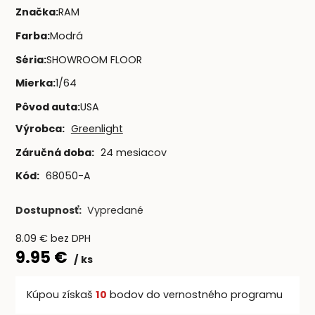
Značka
:
RAM
Farba
:
Modrá
Séria
:
SHOWROOM FLOOR
Mierka
:
1/64
Pôvod auta
:
USA
Výrobca:
Greenlight
Záručná doba:
24 mesiacov
Kód:
68050-A
Dostupnosť:
Vypredané
8.09
€
bez DPH
9.95
€
ks
Kúpou získaš
10
bodov do vernostného programu