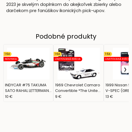
2023 je skvelým doplnkom do akejkoľvek zbierky alebo
darčekom pre fanúšikov ikonických pick-upov.
Podobné produkty
1:64
1:64
1:64
NOVINKA
LIMITOVANÁ EDÍCIA
LIMITOVANÁ EDÍCIA
INDYCAR #75 TAKUMA
1969 Chevrolet Camaro
1999 Nissan S
SATO RAHAL LETTERMAN
Convertible *The United
V-SPEC (GREE
LANIGAN (GREENLIGHT,
States Grand Prix Pace
28160E)
10 €
9 €
13 €
11616)
Car Watkins Glen
International