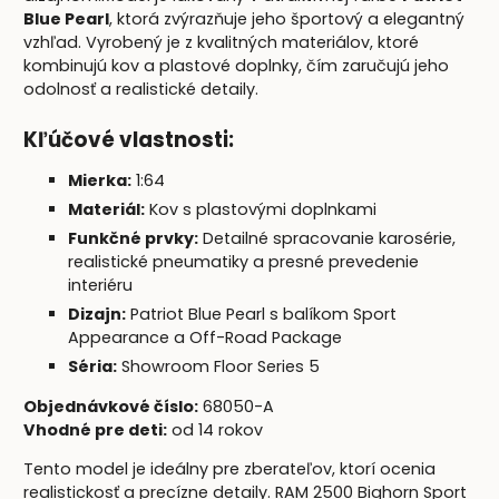
Blue Pearl
, ktorá zvýrazňuje jeho športový a elegantný
vzhľad. Vyrobený je z kvalitných materiálov, ktoré
kombinujú kov a plastové doplnky, čím zaručujú jeho
odolnosť a realistické detaily.
Kľúčové vlastnosti:
Mierka:
1:64
Materiál:
Kov s plastovými doplnkami
Funkčné prvky:
Detailné spracovanie karosérie,
realistické pneumatiky a presné prevedenie
interiéru
Dizajn:
Patriot Blue Pearl s balíkom Sport
Appearance a Off-Road Package
Séria:
Showroom Floor Series 5
Objednávkové číslo:
68050-A
Vhodné pre deti:
od 14 rokov
Tento model je ideálny pre zberateľov, ktorí ocenia
realistickosť a precízne detaily. RAM 2500 Bighorn Sport