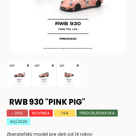
RWB 930 "PINK PIG"
- 20%
NOVINKA
1:64
PREDOBJEDNÁVKA
4Q/2026
Zberateľský model pre deti od 14 rokov