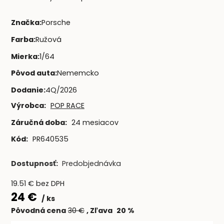
Značka
:
Porsche
Farba
:
Ružová
Mierka
:
1/64
Pôvod auta
:
Nememcko
Dodanie
:
4Q/2026
Výrobca:
POP RACE
Záručná doba:
24 mesiacov
Kód:
PR640535
Dostupnosť:
Predobjednávka
19.51
€
bez DPH
24
€
ks
Pôvodná cena
30
€
Zľava
20
%