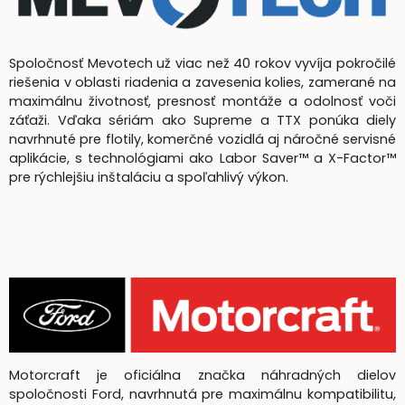
Spoločnosť Mevotech už viac než 40 rokov vyvíja pokročilé
riešenia v oblasti riadenia a zavesenia kolies, zamerané na
maximálnu životnosť, presnosť montáže a odolnosť voči
záťaži. Vďaka sériám ako Supreme a TTX ponúka diely
navrhnuté pre flotily, komerčné vozidlá aj náročné servisné
aplikácie, s technológiami ako Labor Saver™ a X-Factor™
pre rýchlejšiu inštaláciu a spoľahlivý výkon.
Motorcraft je oficiálna značka náhradných dielov
spoločnosti Ford, navrhnutá pre maximálnu kompatibilitu,