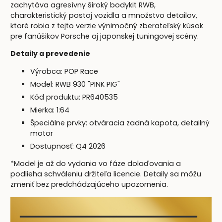
zachytáva agresívny široký bodykit RWB,
charakteristický postoj vozidla a množstvo detailov,
ktoré robia z tejto verzie výnimočný zberateľský kúsok
pre fanúšikov Porsche aj japonskej tuningovej scény.
Detaily a prevedenie
Výrobca:
POP Race
Model: RWB 930 "PINK PIG"
Kód produktu: PR640535
Mierka: 1:64
Špeciálne prvky: otváracia zadná kapota, detailný
motor
Dostupnosť: Q4 2026
*Model je až do vydania vo fáze dolaďovania a
podlieha schváleniu držiteľa licencie. Detaily sa môžu
zmeniť bez predchádzajúceho upozornenia.