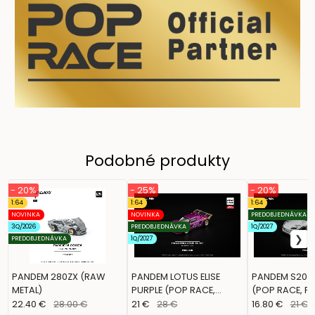
Podobné produkty
- 20%
- 25%
- 20%
1:64
1:64
1:64
NOVINKA
NOVINKA
PREDOBJEDNÁVKA
3Q/2026
PREDOBJEDNÁVKA
1Q/2027
PREDOBJEDNÁVKA
1Q/2027
PANDEM 280ZX (RAW
PANDEM LOTUS ELISE
PANDEM S2000
METAL)
PURPLE (POP RACE,
(POP RACE, P
PR640448)
22.40 €
28.00 €
21 €
28 €
16.80 €
21 €